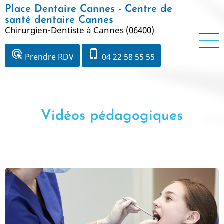
Aller
Place Dentaire Cannes - Centre de
au
santé dentaire Cannes
Chirurgien-Dentiste à Cannes (06400)
contenu
principal
ads_click
phone_iphone
Prendre RDV
04 22 58 55 55
Vidéos pédagogiques