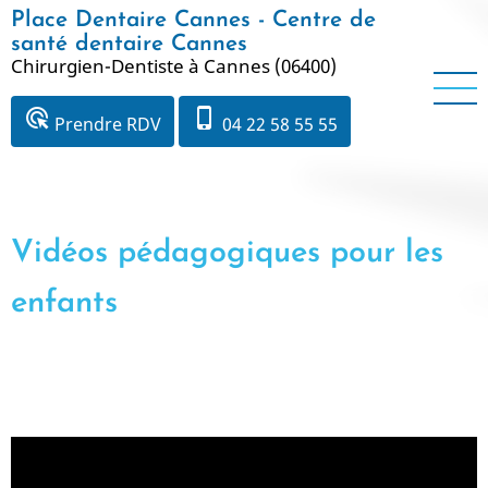
Aller
Place Dentaire Cannes - Centre de
au
santé dentaire Cannes
Chirurgien-Dentiste à Cannes (06400)
contenu
principal
ads_click
phone_iphone
Prendre RDV
04 22 58 55 55
Vidéos pédagogiques pour les
enfants